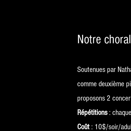
Notre choral
Soutenues par Nathal
comme deuxième pia
proposons 2 concerts
Répétitions
: chaqu
Coût
:
10$/soir/adu