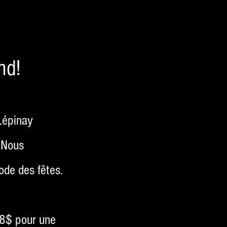
nd!
 Lépinay
 Nous
iode des fêtes.
68$ pour une