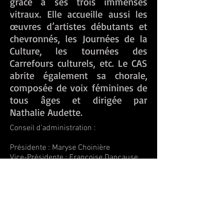
grâce à ses trois immenses
vitraux. Elle accueille aussi les
œuvres d’artistes débutants et
chevronnés, les Journées de la
Culture, les tournées des
Carrefours culturels, etc. Le CAS
abrite également sa chorale,
composée de voix féminines de
tous âges et dirigée par
Nathalie Audette.
Conseil d'administration :
Présidente : Maryse Choinière
Vice-Présidente : Françoise Dancause
Secrétaire : Sophie Laflamme
Trésorière : Martine Choinière
Administratrice : Marjolaine Quintal